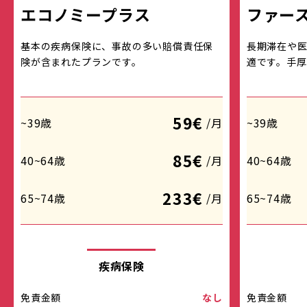
エコノミープラス
ファー
基本の疾病保険に、事故の多い賠償責任保
長期滞在や
険が含まれたプランです。
適です。手厚
59€
~39歳
/月
~39歳
85€
40~64歳
/月
40~64歳
233€
65~74歳
/月
65~74歳
疾病保険
免責金額
なし
免責金額