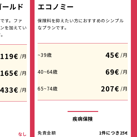
ゴールド
エコノミー
です。ファ
保険料を抑えたい方におすすめのシンプル
ンを加えてい
なプランです。
す。
45€
119€
~39歳
/月
/月
69€
165€
40~64歳
/月
/月
207€
433€
65~74歳
/月
/月
疾病保険
免責金額
1件につき25€
なし