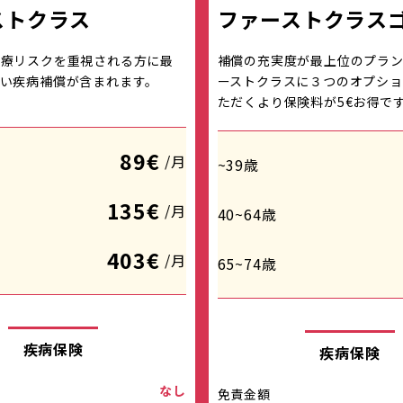
ストクラス
ファーストクラス
医療リスクを重視される方に最
補償の充実度が最上位のプラン
い疾病補償が含まれます。
ーストクラスに３つのオプショ
ただくより保険料が5€お得で
89€
/月
~39歳
135€
/月
40~64歳
403€
/月
65~74歳
疾病保険
疾病保険
なし
免責金額