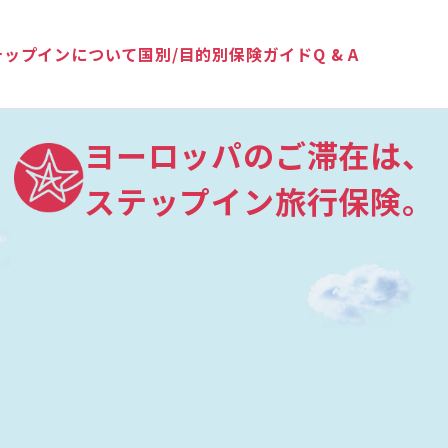
テップインについて
国別/目的別保険ガイド
Q & A
ヨーロッパのご滞在は、
ステップイン旅行保険。