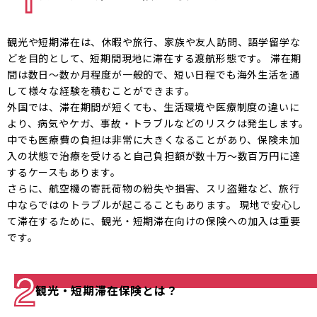
観光や短期滞在は、休暇や旅行、家族や友人訪問、語学留学な
どを目的として、短期間現地に滞在する渡航形態です。 滞在期
間は数日～数か月程度が一般的で、短い日程でも海外生活を通
して様々な経験を積むことができます。
外国では、滞在期間が短くても、生活環境や医療制度の違いに
より、病気やケガ、事故・トラブルなどのリスクは発生します。
中でも医療費の負担は非常に大きくなることがあり、保険未加
入の状態で治療を受けると自己負担額が数十万〜数百万円に達
するケースもあります。
さらに、航空機の寄託荷物の紛失や損害、スリ盗難など、旅行
中ならではのトラブルが起こることもあります。 現地で安心し
て滞在するために、観光・短期滞在向けの保険への加入は重要
です。
観光・短期滞在保険とは？