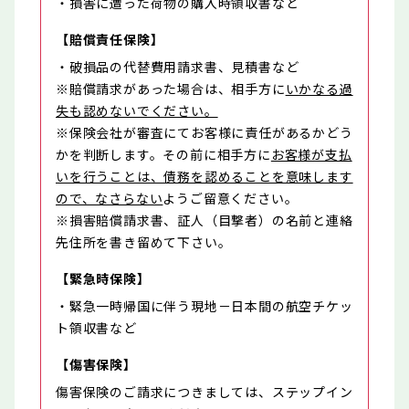
・損害に遭った荷物の購入時領収書など
【賠償責任保険】
・破損品の代替費用請求書、見積書など
※賠償請求があった場合は、相手方に
いかなる過
失も認めないでください。
※保険会社が審査にてお客様に責任があるかどう
かを判断します。その前に相手方に
お客様が支払
いを行うことは、債務を認めることを意味します
ので、なさらない
ようご留意ください。
※損害賠償請求書、証人（目撃者）の名前と連絡
先住所を書き留めて下さい。
【緊急時保険】
・緊急一時帰国に伴う現地－日本間の航空チケッ
ト領収書など
【傷害保険】
傷害保険のご請求につきましては、ステップイン